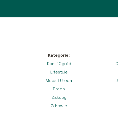
Kategorie:
Dom i Ogród
O
Lifestyle
Moda i Uroda
J
Praca
o
Zakupy
Zdrowie