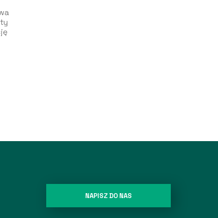
ywa
uty
ję
NAPISZ DO NAS