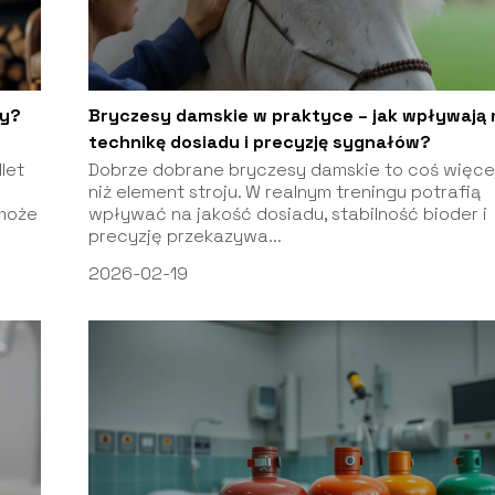
wy?
Bryczesy damskie w praktyce – jak wpływają 
technikę dosiadu i precyzję sygnałów?
let
Dobrze dobrane bryczesy damskie to coś więce
niż element stroju. W realnym treningu potrafią
może
wpływać na jakość dosiadu, stabilność bioder i
precyzję przekazywa...
2026-02-19