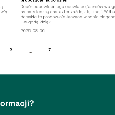
propozycje na co dzień
ją
Dobór odpowiedniego obuwia do jean­sów wpł
owią
na ostateczny charakter każdej stylizacji. Półb
damskie to propozycja łącząca w sobie eleganc
i wygodę, dzięk...
2025-08-06
2
7
...
formacji?