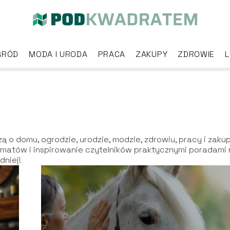
GRÓD
MODA I URODA
PRACA
ZAKUPY
ZDROWIE
L
ą o domu, ogrodzie, urodzie, modzie, zdrowiu, pracy i zaku
matów i inspirowanie czytelników praktycznymi poradami 
dniej!