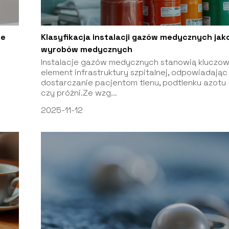
je
Klasyfikacja instalacji gazów medycznych jak
wyrobów medycznych
Instalacje gazów medycznych stanowią kluczo
element infrastruktury szpitalnej, odpowiadając
dostarczanie pacjentom tlenu, podtlenku azotu
czy próżni.Ze wzg...
2025-11-12