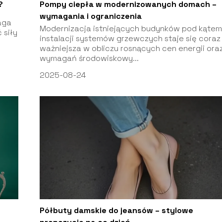
?
Pompy ciepła w modernizowanych domach –
wymagania i ograniczenia
aga
Modernizacja istniejących budynków pod kąte
 siły
instalacji systemów grzewczych staje się coraz
ważniejsza w obliczu rosnących cen energii ora
wymagań środowiskowy...
2025-08-24
Półbuty damskie do jeansów – stylowe