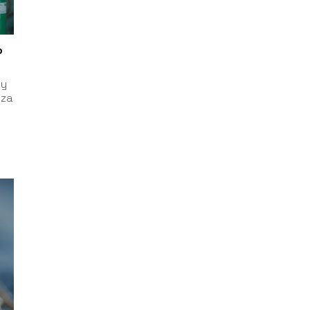
o
wy
 za