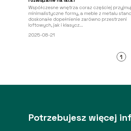
rozwiązanie na lata?
Współczesne wnętrza coraz częściej przyjmu
minimalistyczne formy, a meble z metalu stan
doskonałe dopełnienie zarówno przestrzeni
loftowych, jak i klasycz...
2025-08-21
1
Potrzebujesz więcej in