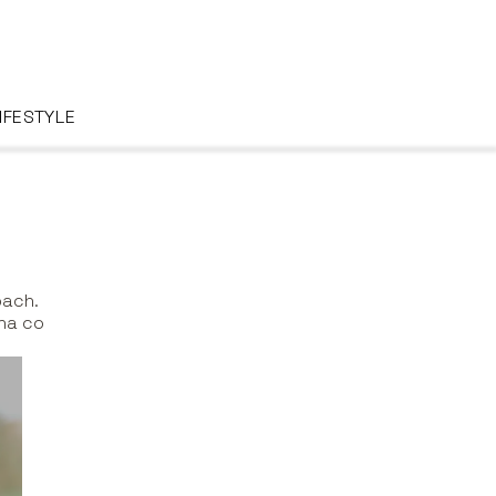
IFESTYLE
pach.
na co