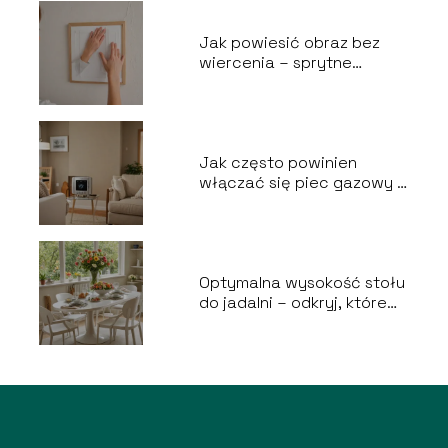
Jak powiesić obraz bez
wiercenia – sprytne
sposoby na dekoracje
ścian
Jak często powinien
włączać się piec gazowy –
odpowiedzi ekspertów!
Optymalna wysokość stołu
do jadalni – odkryj, które
wymiary zagwarantują Ci
wygodę