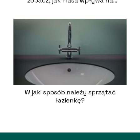
zobacz, jak masa wpływa na
instalację
W jaki sposób należy sprzątać
łazienkę?