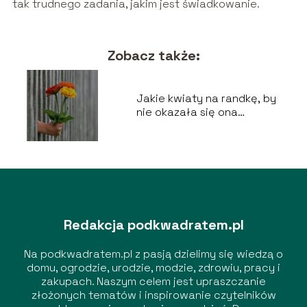
tak trudnego zadania, jakim jest świadkowanie.
Zobacz także:
Jakie kwiaty na randkę, by
nie okazała się ona
organizacyjną porażką?
Redakcja podkwadratem.pl
Na podkwadratem.pl z pasją dzielimy się wiedzą o
domu, ogrodzie, urodzie, modzie, zdrowiu, pracy i
zakupach. Naszym celem jest upraszczanie
złożonych tematów i inspirowanie czytelników