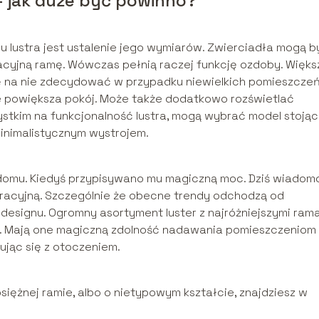
– jak duże być powinno?
u lustra jest ustalenie jego wymiarów. Zwierciadła mogą b
acyjną ramę. Wówczas pełnią raczej funkcję ozdoby. Więks
się na nie zdecydować w przypadku niewielkich pomieszczeń
ie powiększa pokój. Może także dodatkowo rozświetlać
ystkim na funkcjonalność lustra, mogą wybrać model stojąc
inimalistycznym wystrojem.
domu. Kiedyś przypisywano mu magiczną moc. Dziś wiadomo
racyjną. Szczególnie że obecne trendy odchodzą od
designu. Ogromny asortyment luster z najróżniejszymi ram
e. Mają one magiczną zdolność nadawania pomieszczeniom
jąc się z otoczeniem.
osiężnej ramie, albo o nietypowym kształcie, znajdziesz w