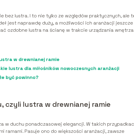
 bez lustra. I to nie tylko ze względów praktycznych, ale t
ł jest naprawdę duży, a możliwości ich aranżacji jeszcze
ć ozdobne lustra na ścianę w trakcie urządzania wnętrza
lustra w drewnianej ramie
skie lustra dla miłośników nowoczesnych aranżacji
uże być powinno?
 czyli lustra w drewnianej ramie
rza w duchu ponadczasowej elegancji. W takich przypadka
nymi ramami. Pasuje ono do większości aranżacji, zawsze