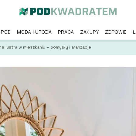
GRÓD
MODA I URODA
PRACA
ZAKUPY
ZDROWIE
L
e lustra w mieszkaniu – pomysły i aranżacje