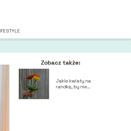
IFESTYLE
Zobacz także:
Jakie kwiaty na
randkę, by nie
okazała się ona
organizacyjną
porażką?