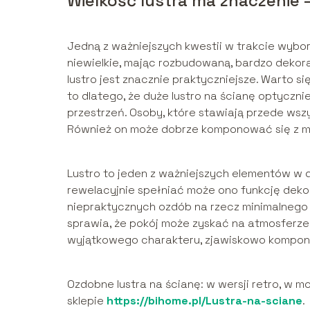
Wielkość lustra ma znaczenie 
Jedną z ważniejszych kwestii w trakcie wybor
niewielkie, mając rozbudowaną, bardzo dekor
lustro jest znacznie praktyczniejsze. Warto 
to dlatego, że duże lustro na ścianę optyczn
przestrzeń. Osoby, które stawiają przede wsz
Również on może dobrze komponować się z m
Lustro to jeden z ważniejszych elementów w 
rewelacyjnie spełniać może ono funkcję deko
niepraktycznych ozdób na rzecz minimalnego 
sprawia, że pokój może zyskać na atmosferz
wyjątkowego charakteru, zjawiskowo komponu
Ozdobne lustra na ścianę: w wersji retro, w m
sklepie
https://bihome.pl/Lustra-na-sciane
.