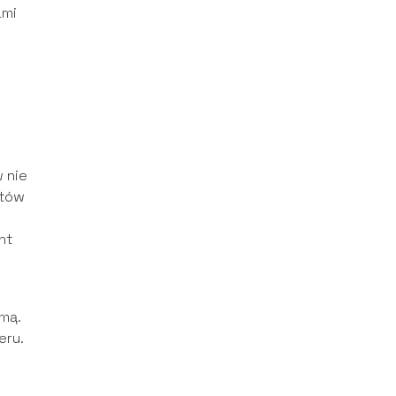
ami
w nie
atów
nt
mą.
eru.