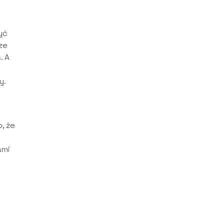
yć
ze
. A
y.
, że
ami