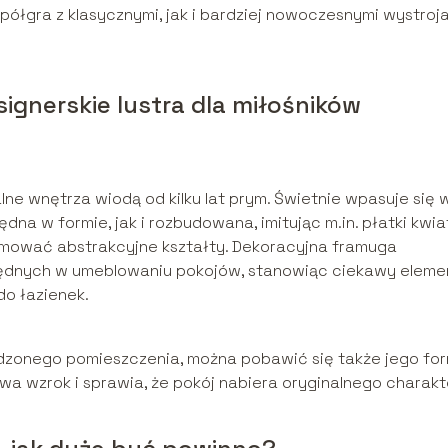
spółgra z klasycznymi, jak i bardziej nowoczesnymi wystroj
signerskie lustra dla miłośników
lne wnętrza wiodą od kilku lat prym. Świetnie wpasuje się 
dna w formie, jak i rozbudowana, imitując m.in. płatki kwi
jmować abstrakcyjne kształty. Dekoracyjna framuga
zędnych w umeblowaniu pokojów, stanowiąc ciekawy eleme
o łazienek.
dzonego pomieszczenia, można pobawić się także jego for
wa wzrok i sprawia, że pokój nabiera oryginalnego charakt